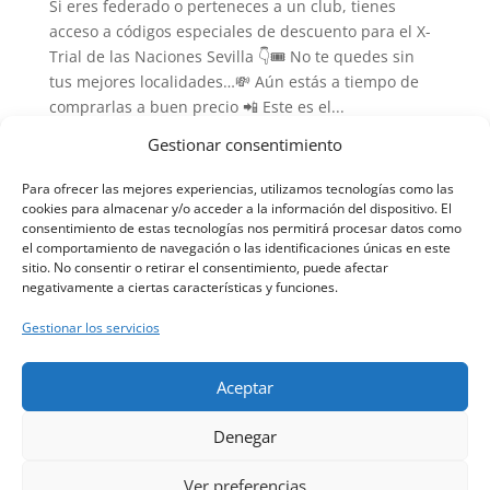
Si eres federado o perteneces a un club, tienes
acceso a códigos especiales de descuento para el X-
Trial de las Naciones Sevilla 👇🎟️ No te quedes sin
tus mejores localidades…💸 Aún estás a tiempo de
comprarlas a buen precio 📲 Este es el...
Gestionar consentimiento
Para ofrecer las mejores experiencias, utilizamos tecnologías como las
cookies para almacenar y/o acceder a la información del dispositivo. El
consentimiento de estas tecnologías nos permitirá procesar datos como
el comportamiento de navegación o las identificaciones únicas en este
Haz clic en «Estoy de acuerdo» para
sitio. No consentir o retirar el consentimiento, puede afectar
activar Twitter
negativamente a ciertas características y funciones.
Tweets by Xtrialmadrid
Política de cookies
Gestionar los servicios
Estoy de acuerdo
Aceptar
Denegar
Ver preferencias